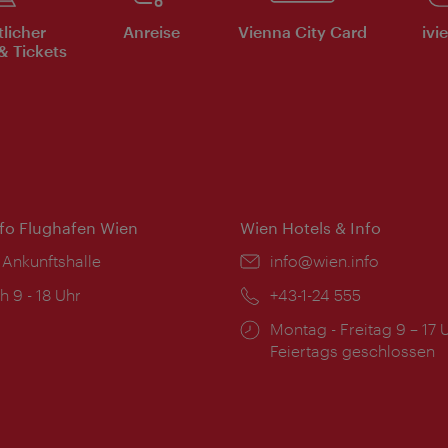
tlicher
Anreise
Vienna City Card
ivi
& Tickets
nfo Flughafen Wien
Wien Hotels & Info
 Ankunftshalle
Email:
info@wien.info
ngszeiten:
h 9 - 18 Uhr
Telefon:
+43-1-24 555
Öffnungszeiten:
Montag - Freitag 9 – 17 
Feiertags geschlossen