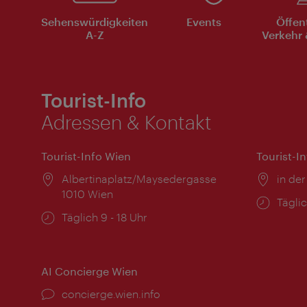
Sehenswürdigkeiten
Events
Öffen
A-Z
Verkehr 
Tourist-Info
Adressen & Kontakt
Tourist-Info Wien
Tourist-I
Ort:
Albertinaplatz/Maysedergasse
Ort:
in der
1010 Wien
Öffnu
Täglic
Öffnungszeiten:
Täglich 9 - 18 Uhr
AI Concierge Wien
Ort:
concierge.wien.info