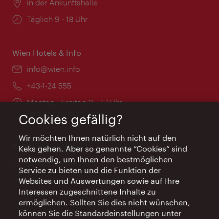
Ort:
in der Ankunftshalle
Öffnungszeiten:
Täglich 9 - 18 Uhr
Wien Hotels & Info
Email:
info@wien.info
Telefon:
+43-1-24 555
Öffnungszeiten:
Montag - Freitag 9 – 17 Uhr
Feiertags geschlossen
Cookies gefällig?
Wir möchten Ihnen natürlich nicht auf den
AI Concierge Wien
Keks gehen. Aber so genannte “Cookies” sind
notwendig, um Ihnen den bestmöglichen
Ort:
concierge.wien.info
Service zu bieten und die Funktion der
Öffnungszeiten:
Informationen rund um die Uhr
Websites und Auswertungen sowie auf Ihre
Interessen zugeschnittene Inhalte zu
ermöglichen. Sollten Sie dies nicht wünschen,
können Sie die Standardeinstellungen unter