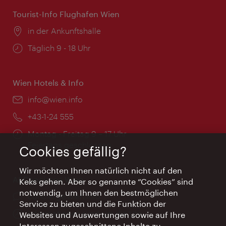
Tourist-Info Flughafen Wien
Ort:
in der Ankunftshalle
Öffnungszeiten:
Täglich 9 - 18 Uhr
Wien Hotels & Info
Email:
info@wien.info
Telefon:
+43-1-24 555
Öffnungszeiten:
Montag - Freitag 9 – 17 Uhr
Feiertags geschlossen
Cookies gefällig?
Wir möchten Ihnen natürlich nicht auf den
AI Concierge Wien
Keks gehen. Aber so genannte “Cookies” sind
notwendig, um Ihnen den bestmöglichen
Ort:
concierge.wien.info
Service zu bieten und die Funktion der
Öffnungszeiten:
Informationen rund um die Uhr
Websites und Auswertungen sowie auf Ihre
Interessen zugeschnittene Inhalte zu