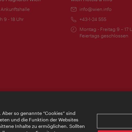
 Ankunftshalle
Email:
info@wien.info
ngszeiten:
h 9 - 18 Uhr
Telefon:
+43-1-24 555
Öffnungszeiten:
Montag - Freitag 9 – 17 
Feiertags geschlossen
. Aber so genannte “Cookies” sind
eten und die Funktion der Websites
ttene Inhalte zu ermöglichen. Sollten