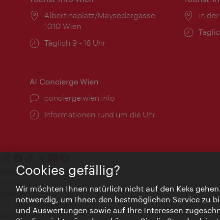
Ort:
Albertinaplatz/Maysedergasse
Ort:
in der
1010 Wien
Öffnu
Täglic
Öffnungszeiten:
Täglich 9 - 18 Uhr
AI Concierge Wien
Ort:
concierge.wien.info
Öffnungszeiten:
Informationen rund um die Uhr
Cookies gefällig?
Kontakt
Impressum
Wir möchten Ihnen natürlich nicht auf den Keks gehen
Datenschutz
notwendig, um Ihnen den bestmöglichen Service zu bi
Nutzungsbedingungen
und Auswertungen sowie auf Ihre Interessen zugeschni
Barrierefreiheit