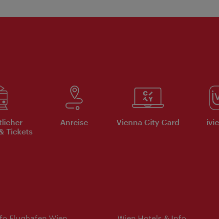
tlicher
Anreise
Vienna City Card
ivi
& Tickets
nfo Flughafen Wien
Wien Hotels & Info