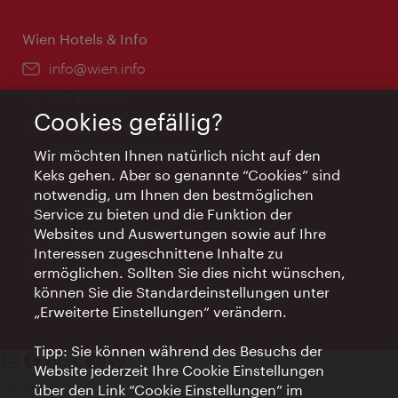
Wien Hotels & Info
Email:
info@wien.info
Telefon:
+43-1-24 555
Cookies gefällig?
Öffnungszeiten:
Montag - Freitag 9 – 17 Uhr
Feiertags geschlossen
Wir möchten Ihnen natürlich nicht auf den
Keks gehen. Aber so genannte “Cookies” sind
notwendig, um Ihnen den bestmöglichen
AI Concierge Wien
Service zu bieten und die Funktion der
Websites und Auswertungen sowie auf Ihre
Ort:
concierge.wien.info
Interessen zugeschnittene Inhalte zu
Öffnungszeiten:
Informationen rund um die Uhr
ermöglichen. Sollten Sie dies nicht wünschen,
können Sie die Standardeinstellungen unter
„Erweiterte Einstellungen“ verändern.
Tipp: Sie können während des Besuchs der
Website jederzeit Ihre Cookie Einstellungen
Kontakt
über den Link “Cookie Einstellungen” im