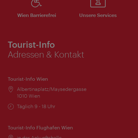
Wien Barrierefrei
Unsere Services
Tourist-Info
Adressen & Kontakt
Tourist-Info Wien
Ort:
Albertinaplatz/Maysedergasse
1010 Wien
Öffnungszeiten:
Täglich 9 - 18 Uhr
Tourist-Info Flughafen Wien
Ort:
in der Ankunftshalle