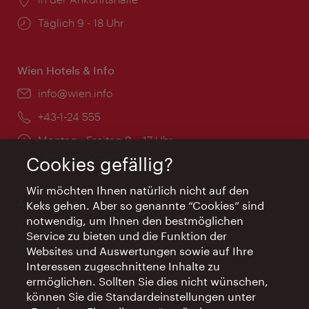
Öffnungszeiten:
Täglich 9 - 18 Uhr
Wien Hotels & Info
Email:
info@wien.info
Telefon:
+43-1-24 555
Öffnungszeiten:
Montag - Freitag 9 – 17 Uhr
Feiertags geschlossen
Cookies gefällig?
Wir möchten Ihnen natürlich nicht auf den
AI Concierge Wien
Keks gehen. Aber so genannte “Cookies” sind
notwendig, um Ihnen den bestmöglichen
Ort:
concierge.wien.info
Service zu bieten und die Funktion der
Öffnungszeiten:
Informationen rund um die Uhr
Websites und Auswertungen sowie auf Ihre
Interessen zugeschnittene Inhalte zu
ermöglichen. Sollten Sie dies nicht wünschen,
können Sie die Standardeinstellungen unter