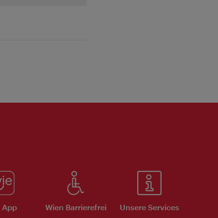
ivie - Die offizielle City Guide App
Schlie
e App
Wien Barrierefrei
Unsere Services