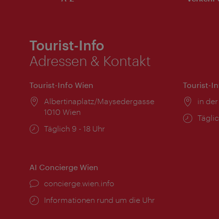
Tourist-Info
Adressen & Kontakt
Tourist-Info Wien
Tourist-I
Ort:
Albertinaplatz/Maysedergasse
Ort:
in der
1010 Wien
Öffnu
Täglic
Öffnungszeiten:
Täglich 9 - 18 Uhr
AI Concierge Wien
Ort:
concierge.wien.info
Öffnungszeiten:
Informationen rund um die Uhr