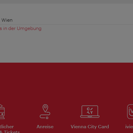
0 Wien
es in der Umgebung
tlicher
Anreise
Vienna City Card
ivi
& Tickets