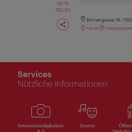
SEITE
TEILEN
Seite
Börnergasse 16, 119
teilen
Karte
Interessant
Services
Nützliche Informationen
Sehenswürdigkeiten
Events
Öffen
A-Z
Verkehr 