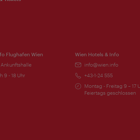
nfo Flughafen Wien
Wien Hotels & Info
 Ankunftshalle
Email:
info@wien.info
ngszeiten:
h 9 - 18 Uhr
Telefon:
+43-1-24 555
Öffnungszeiten:
Montag - Freitag 9 – 17 
Feiertags geschlossen