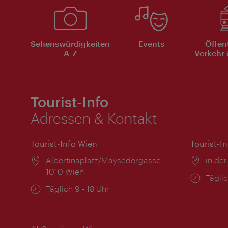
Sehenswürdigkeiten
Events
Öffen
A-Z
Verkehr 
Tourist-Info
Adressen & Kontakt
Tourist-Info Wien
Tourist-I
Ort:
Albertinaplatz/Maysedergasse
Ort:
in der
1010 Wien
Öffnu
Täglic
Öffnungszeiten:
Täglich 9 - 18 Uhr