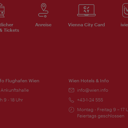
tlicher
Anreise
Vienna City Card
ivi
& Tickets
nfo Flughafen Wien
Wien Hotels & Info
 Ankunftshalle
Email:
info@wien.info
ngszeiten:
h 9 - 18 Uhr
Telefon:
+43-1-24 555
Öffnungszeiten:
Montag - Freitag 9 – 17 
Feiertags geschlossen