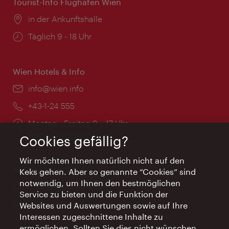
Tourist-Info Flughafen Wien
Ort:
in der Ankunftshalle
Öffnungszeiten:
Täglich 9 - 18 Uhr
Wien Hotels & Info
Email:
info@wien.info
Telefon:
+43-1-24 555
Öffnungszeiten:
Montag - Freitag 9 – 17 Uhr
Feiertags geschlossen
Cookies gefällig?
Wir möchten Ihnen natürlich nicht auf den
AI Concierge Wien
Keks gehen. Aber so genannte “Cookies” sind
notwendig, um Ihnen den bestmöglichen
Ort:
concierge.wien.info
Service zu bieten und die Funktion der
Öffnungszeiten:
Informationen rund um die Uhr
Websites und Auswertungen sowie auf Ihre
Interessen zugeschnittene Inhalte zu
ermöglichen. Sollten Sie dies nicht wünschen,