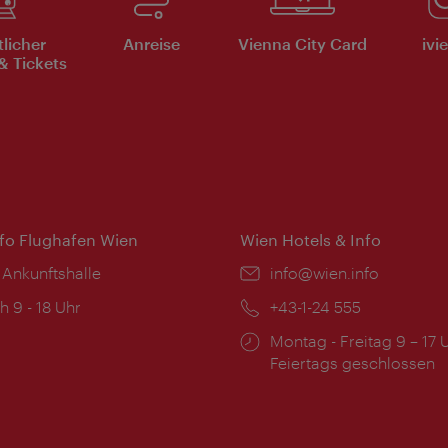
tlicher
Anreise
Vienna City Card
ivi
& Tickets
nfo Flughafen Wien
Wien Hotels & Info
 Ankunftshalle
Email:
info@wien.info
ngszeiten:
h 9 - 18 Uhr
Telefon:
+43-1-24 555
Öffnungszeiten:
Montag - Freitag 9 – 17 
Feiertags geschlossen