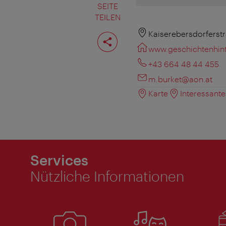
SEITE
TEILEN
Seite
Kaiserebersdorferstr
teilen
www.geschichtenhint
+43 664 48 44 455
m.burket@aon.at
Karte
Interessant
Services
Nützliche Informationen