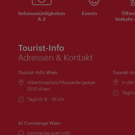
Sehenswürdigkeiten
Events
Öffen
A-Z
Verkehr 
Tourist-Info
Adressen & Kontakt
Tourist-Info Wien
Tourist-I
Ort:
Albertinaplatz/Maysedergasse
Ort:
in der
1010 Wien
Öffnu
Täglic
Öffnungszeiten:
Täglich 9 - 18 Uhr
AI Concierge Wien
Ort:
concierge.wien.info