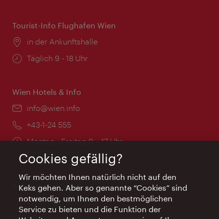
Tourist-Info Flughafen Wien
Ort:
in der Ankunftshalle
Öffnungszeiten:
Täglich 9 - 18 Uhr
Wien Hotels & Info
Email:
info@wien.info
Telefon:
+43-1-24 555
Öffnungszeiten:
Montag - Freitag 9 – 17 Uhr
Feiertags geschlossen
Cookies gefällig?
Wir möchten Ihnen natürlich nicht auf den
AI Concierge Wien
Keks gehen. Aber so genannte “Cookies” sind
notwendig, um Ihnen den bestmöglichen
Ort:
concierge.wien.info
Service zu bieten und die Funktion der
Öffnungszeiten:
Informationen rund um die Uhr