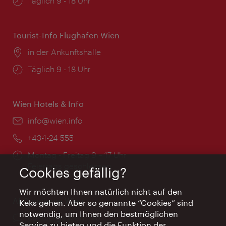
Öffnungszeiten:
Täglich 9 - 18 Uhr
Tourist-Info Flughafen Wien
Ort:
in der Ankunftshalle
Öffnungszeiten:
Täglich 9 - 18 Uhr
Wien Hotels & Info
Email:
info@wien.info
Telefon:
+43-1-24 555
Öffnungszeiten:
Montag - Freitag 9 – 17 Uhr
Feiertags geschlossen
Cookies gefällig?
Wir möchten Ihnen natürlich nicht auf den
AI Concierge Wien
Keks gehen. Aber so genannte “Cookies” sind
notwendig, um Ihnen den bestmöglichen
Ort:
concierge.wien.info
Service zu bieten und die Funktion der