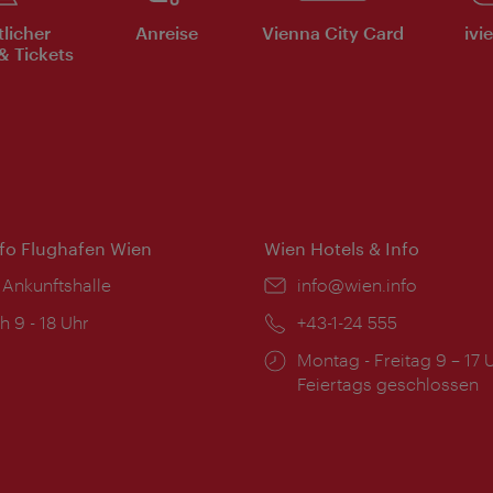
tlicher
Anreise
Vienna City Card
ivi
& Tickets
nfo Flughafen Wien
Wien Hotels & Info
 Ankunftshalle
Email:
info@wien.info
ngszeiten:
h 9 - 18 Uhr
Telefon:
+43-1-24 555
Öffnungszeiten:
Montag - Freitag 9 – 17 
Feiertags geschlossen