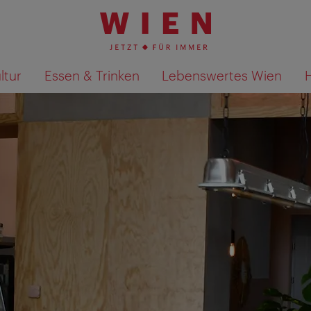
ltur
Essen & Trinken
Lebenswertes Wien
Suchergebnisse auf Karte an