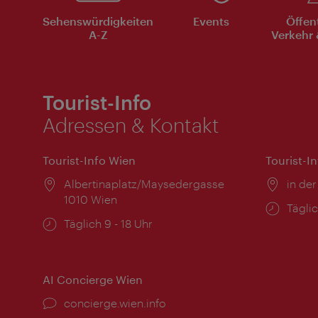
Sehenswürdigkeiten
Events
Öffen
A-Z
Verkehr 
Tourist-Info
Adressen & Kontakt
Tourist-Info Wien
Tourist-I
Ort:
Albertinaplatz/Maysedergasse
Ort:
in der
1010 Wien
Öffnu
Täglic
Öffnungszeiten:
Täglich 9 - 18 Uhr
AI Concierge Wien
Ort:
concierge.wien.info