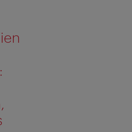
ien
:
,
s