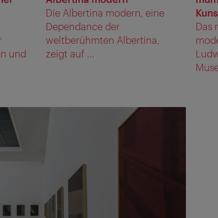
Die Albertina modern, eine
Kuns
Dependance der
Das 
r
weltberühmten Albertina,
mode
en und
zeigt auf ...
Ludw
Muse