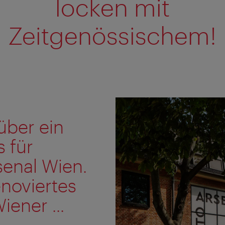
locken mit
Zeitgenössischem!
über ein
 für
senal Wien.
enoviertes
ener ...