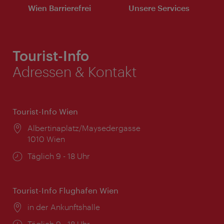
Wien Barrierefrei
Unsere Services
Tourist-Info
Adressen & Kontakt
Tourist-Info Wien
Ort:
Albertinaplatz/Maysedergasse
1010 Wien
Öffnungszeiten:
Täglich 9 - 18 Uhr
Tourist-Info Flughafen Wien
Ort:
in der Ankunftshalle
Öffnungszeiten:
Täglich 9 - 18 Uhr