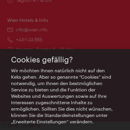
Wien Hotels & Info
Email:
info@wien.info
Telefon:
+43-1-24 555
Öffnungszeiten:
Montag - Freitag 9 – 17 Uhr
Feiertags geschlossen
Cookies gefällig?
Wir möchten Ihnen natürlich nicht auf den
AI Concierge Wien
Keks gehen. Aber so genannte “Cookies” sind
notwendig, um Ihnen den bestmöglichen
Ort:
concierge.wien.info
Service zu bieten und die Funktion der
Öffnungszeiten:
Informationen rund um die Uhr
Websites und Auswertungen sowie auf Ihre
Interessen zugeschnittene Inhalte zu
ermöglichen. Sollten Sie dies nicht wünschen,
können Sie die Standardeinstellungen unter
„Erweiterte Einstellungen“ verändern.