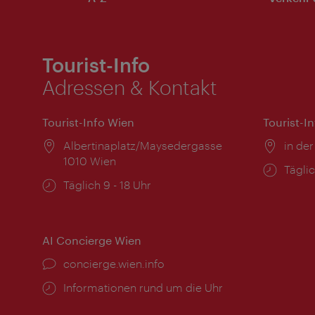
Tourist-Info
Adressen & Kontakt
Tourist-Info Wien
Tourist-I
Ort:
Albertinaplatz/Maysedergasse
Ort:
in der
1010 Wien
Öffnu
Täglic
Öffnungszeiten:
Täglich 9 - 18 Uhr
AI Concierge Wien
Ort:
concierge.wien.info
Öffnungszeiten:
Informationen rund um die Uhr