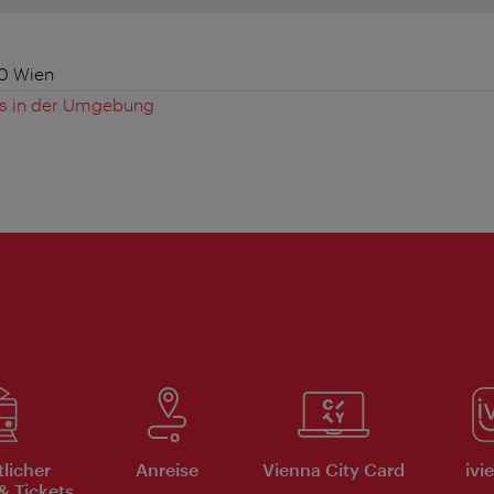
10 Wien
es in der Umgebung
tlicher
Anreise
Vienna City Card
ivi
& Tickets