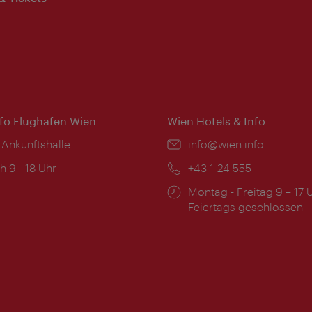
nfo Flughafen Wien
Wien Hotels & Info
 Ankunftshalle
Email:
info@wien.info
ngszeiten:
h 9 - 18 Uhr
Telefon:
+43-1-24 555
Öffnungszeiten:
Montag - Freitag 9 – 17 
Feiertags geschlossen