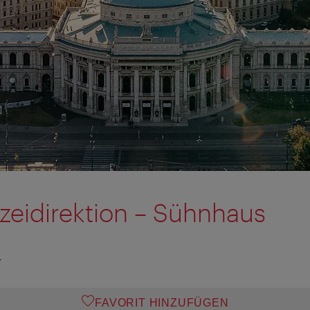
zeidirektion – Sühnhaus
T
FAVORIT HINZUFÜGEN