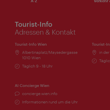
A-Z
Verkehr 
Tourist-Info
Adressen & Kontakt
Tourist-Info Wien
Tourist-I
Ort:
Albertinaplatz/Maysedergasse
Ort:
in der
1010 Wien
Öffnu
Täglic
Öffnungszeiten:
Täglich 9 - 18 Uhr
AI Concierge Wien
Ort:
concierge.wien.info
Öffnungszeiten:
Informationen rund um die Uhr