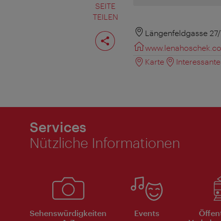
SEITE
TEILEN
Seite
Längenfeldgasse 27/
teilen
www.lenahoschek.c
Karte
Interessant
Services
Nützliche Informationen
Sehenswürdigkeiten
Events
Öffen