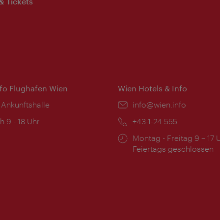
& Tickets
nfo Flughafen Wien
Wien Hotels & Info
 Ankunftshalle
Email:
info@wien.info
ngszeiten:
h 9 - 18 Uhr
Telefon:
+43-1-24 555
Öffnungszeiten:
Montag - Freitag 9 – 17 
Feiertags geschlossen