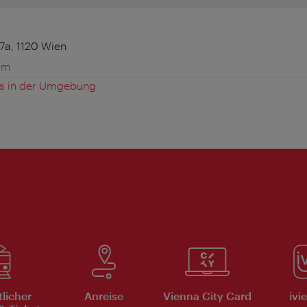
7a, 1120 Wien
om
es in der Umgebung
tlicher
Anreise
Vienna City Card
ivi