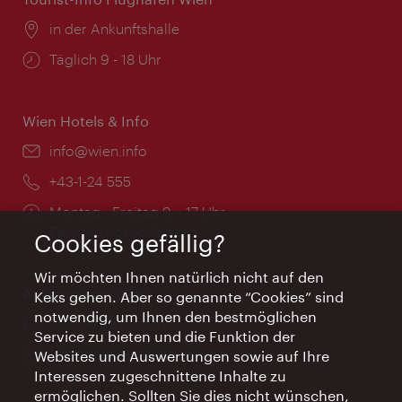
Ort:
in der Ankunftshalle
Öffnungszeiten:
Täglich 9 - 18 Uhr
Wien Hotels & Info
Email:
info@wien.info
Telefon:
+43-1-24 555
Öffnungszeiten:
Montag - Freitag 9 – 17 Uhr
Feiertags geschlossen
Cookies gefällig?
Wir möchten Ihnen natürlich nicht auf den
AI Concierge Wien
Keks gehen. Aber so genannte “Cookies” sind
notwendig, um Ihnen den bestmöglichen
Ort:
concierge.wien.info
Service zu bieten und die Funktion der
Öffnungszeiten:
Informationen rund um die Uhr
Websites und Auswertungen sowie auf Ihre
Interessen zugeschnittene Inhalte zu
ermöglichen. Sollten Sie dies nicht wünschen,