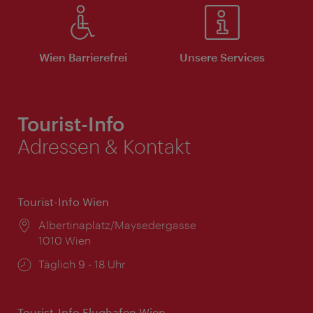
Wien Barrierefrei
Unsere Services
Tourist-Info
Adressen & Kontakt
Tourist-Info Wien
Ort:
Albertinaplatz/Maysedergasse
1010 Wien
Öffnungszeiten:
Täglich 9 - 18 Uhr
Tourist-Info Flughafen Wien