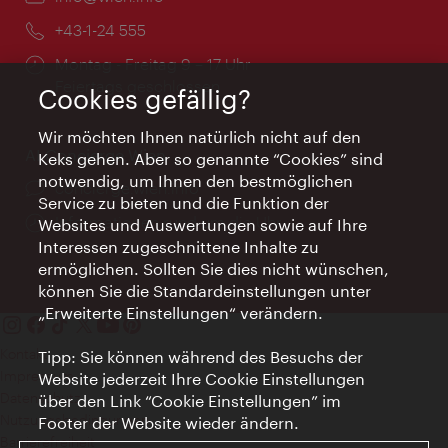
Telefon:
+43-1-24 555
Öffnungszeiten:
Montag - Freitag 9 – 17 Uhr
Feiertags geschlossen
Cookies gefällig?
Wir möchten Ihnen natürlich nicht auf den
AI Concierge Wien
Keks gehen. Aber so genannte “Cookies” sind
notwendig, um Ihnen den bestmöglichen
Ort:
concierge.wien.info
Service zu bieten und die Funktion der
Öffnungszeiten:
Informationen rund um die Uhr
Websites und Auswertungen sowie auf Ihre
Interessen zugeschnittene Inhalte zu
ermöglichen. Sollten Sie dies nicht wünschen,
können Sie die Standardeinstellungen unter
„Erweiterte Einstellungen“ verändern.
Kontakt
Tipp: Sie können während des Besuchs der
Impressum
Website jederzeit Ihre Cookie Einstellungen
Datenschutz
über den Link “Cookie Einstellungen” im
Nutzungsbedingungen
Footer der Website wieder ändern.
Barrierefreiheit