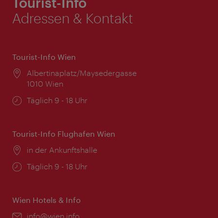
Tourist-Info
Adressen & Kontakt
Tourist-Info Wien
Ort:
Albertinaplatz/Maysedergasse
1010 Wien
Öffnungszeiten:
Täglich 9 - 18 Uhr
Tourist-Info Flughafen Wien
Ort:
in der Ankunftshalle
Öffnungszeiten:
Täglich 9 - 18 Uhr
Wien Hotels & Info
Email:
info@wien.info