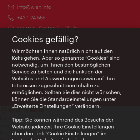
Email:
info@wien.info
Telefon:
+43-1-24 555
Öffnungszeiten:
Montag - Freitag 9 – 17 Uhr
Feiertags geschlossen
Cookies gefällig?
Wir möchten Ihnen natürlich nicht auf den
AI Concierge Wien
Keks gehen. Aber so genannte “Cookies” sind
notwendig, um Ihnen den bestmöglichen
Ort:
concierge.wien.info
Service zu bieten und die Funktion der
Öffnungszeiten:
Informationen rund um die Uhr
Websites und Auswertungen sowie auf Ihre
Interessen zugeschnittene Inhalte zu
ermöglichen. Sollten Sie dies nicht wünschen,
können Sie die Standardeinstellungen unter
„Erweiterte Einstellungen“ verändern.
Kontakt
Tipp: Sie können während des Besuchs der
Impressum
Website jederzeit Ihre Cookie Einstellungen
Datenschutz
über den Link “Cookie Einstellungen” im
Nutzungsbedingungen