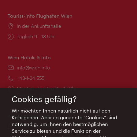
Tourist-Info Flughafen Wien
Ort:
in der Ankunftshalle
Öffnungszeiten:
Täglich 9 - 18 Uhr
Wien Hotels & Info
Email:
info@wien.info
Telefon:
+43-1-24 555
Öffnungszeiten:
Montag - Freitag 9 – 17 Uhr
Feiertags geschlossen
Cookies gefällig?
Wir möchten Ihnen natürlich nicht auf den
AI Concierge Wien
Keks gehen. Aber so genannte “Cookies” sind
notwendig, um Ihnen den bestmöglichen
Ort:
concierge.wien.info
Service zu bieten und die Funktion der
Öffnungszeiten:
Informationen rund um die Uhr