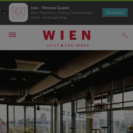
ivie - Vienna Guide
Ansehen
WienTourismus / Vienna Tourist Board
Gratis - In Google Play
Navigation
Such
anzeigen/
ausblenden
Zur
Zum
Navigation
Inhalt