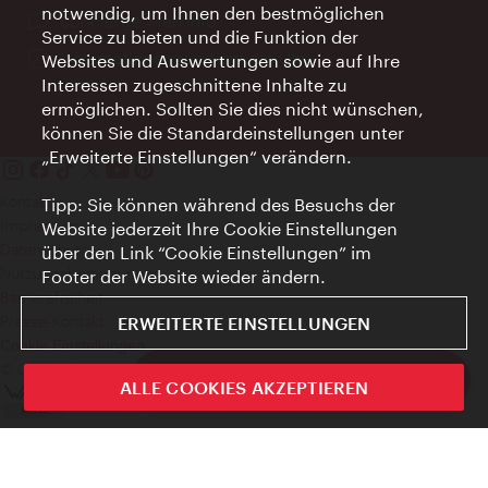
notwendig, um Ihnen den bestmöglichen
Ort:
concierge.wien.info
Service zu bieten und die Funktion der
Öffnungszeiten:
Informationen rund um die Uhr
Websites und Auswertungen sowie auf Ihre
Interessen zugeschnittene Inhalte zu
ermöglichen. Sollten Sie dies nicht wünschen,
können Sie die Standardeinstellungen unter
„Erweiterte Einstellungen“ verändern.
Kontakt
Tipp: Sie können während des Besuchs der
Impressum
Website jederzeit Ihre Cookie Einstellungen
Datenschutz
über den Link “Cookie Einstellungen” im
Nutzungsbedingungen
Footer der Website wieder ändern.
Barrierefreiheit
Presse-Kontakt
ERWEITERTE EINSTELLUNGEN
Cookie Einstellungen
© Copyright WienTourismus
ivie - Die offizielle City Guide App
ALLE COOKIES AKZEPTIEREN
Schlie