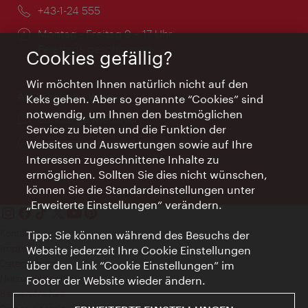
Telefon:
+43-1-24 555
Öffnungszeiten:
Montag - Freitag 9 – 17 Uhr
Feiertags geschlossen
Cookies gefällig?
Wir möchten Ihnen natürlich nicht auf den
AI Concierge Wien
Keks gehen. Aber so genannte “Cookies” sind
notwendig, um Ihnen den bestmöglichen
Ort:
concierge.wien.info
Service zu bieten und die Funktion der
Öffnungszeiten:
Informationen rund um die Uhr
Websites und Auswertungen sowie auf Ihre
Interessen zugeschnittene Inhalte zu
ermöglichen. Sollten Sie dies nicht wünschen,
können Sie die Standardeinstellungen unter
„Erweiterte Einstellungen“ verändern.
Kontakt
Tipp: Sie können während des Besuchs der
Impressum
Website jederzeit Ihre Cookie Einstellungen
Datenschutz
über den Link “Cookie Einstellungen” im
Nutzungsbedingungen
Footer der Website wieder ändern.
Barrierefreiheit