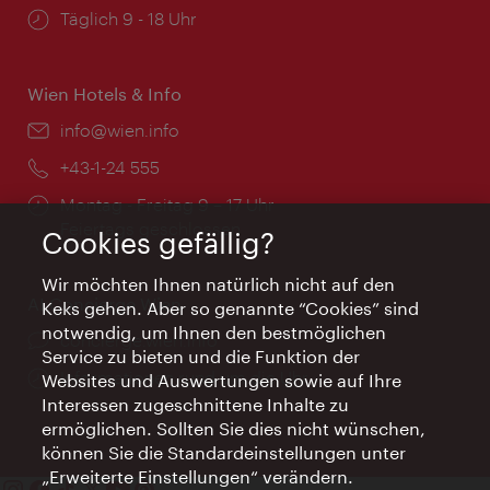
Öffnungszeiten:
Täglich 9 - 18 Uhr
Wien Hotels & Info
Email:
info@wien.info
Telefon:
+43-1-24 555
Öffnungszeiten:
Montag - Freitag 9 – 17 Uhr
Feiertags geschlossen
Cookies gefällig?
Wir möchten Ihnen natürlich nicht auf den
AI Concierge Wien
Keks gehen. Aber so genannte “Cookies” sind
notwendig, um Ihnen den bestmöglichen
Ort:
concierge.wien.info
Service zu bieten und die Funktion der
Öffnungszeiten:
Informationen rund um die Uhr
Websites und Auswertungen sowie auf Ihre
Interessen zugeschnittene Inhalte zu
ermöglichen. Sollten Sie dies nicht wünschen,
können Sie die Standardeinstellungen unter
„Erweiterte Einstellungen“ verändern.