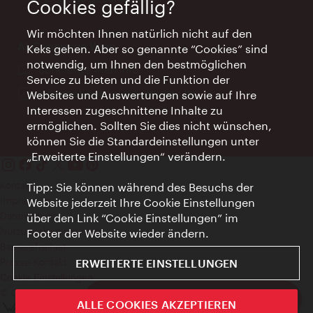
Cookies gefällig?
Wir möchten Ihnen natürlich nicht auf den
AI Concierge Wien
Keks gehen. Aber so genannte “Cookies” sind
notwendig, um Ihnen den bestmöglichen
Ort:
concierge.wien.info
Service zu bieten und die Funktion der
Öffnungszeiten:
Informationen rund um die Uhr
Websites und Auswertungen sowie auf Ihre
Interessen zugeschnittene Inhalte zu
ermöglichen. Sollten Sie dies nicht wünschen,
können Sie die Standardeinstellungen unter
„Erweiterte Einstellungen“ verändern.
Kontakt
Tipp: Sie können während des Besuchs der
Impressum
Website jederzeit Ihre Cookie Einstellungen
Datenschutz
über den Link “Cookie Einstellungen” im
Nutzungsbedingungen
Footer der Website wieder ändern.
Barrierefreiheit
Presse-Kontakt
ERWEITERTE EINSTELLUNGEN
Cookie Einstellungen
© Copyright WienTourismus
ivie - Die offizielle City Guide App
ALLE COOKIES AKZEPTIEREN