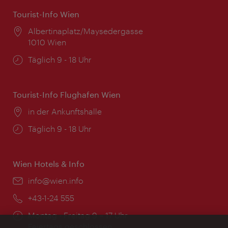
Tourist-Info Wien
Ort:
Albertinaplatz/Maysedergasse
1010 Wien
Öffnungszeiten:
Täglich 9 - 18 Uhr
Tourist-Info Flughafen Wien
Ort:
in der Ankunftshalle
Öffnungszeiten:
Täglich 9 - 18 Uhr
Wien Hotels & Info
Email:
info@wien.info
Telefon:
+43-1-24 555
Öffnungszeiten:
Montag - Freitag 9 – 17 Uhr
Feiertags geschlossen