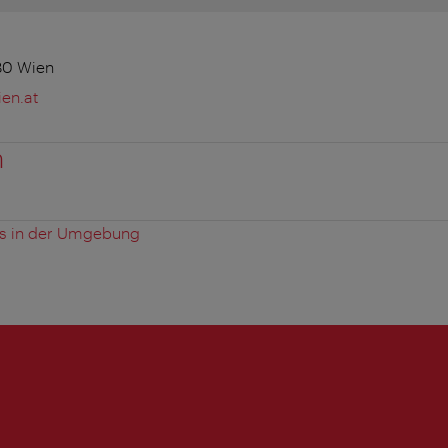
080 Wien
en.at
n
es in der Umgebung