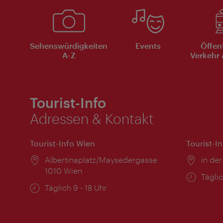
Sehenswürdigkeiten
Events
Öffen
A-Z
Verkehr 
Tourist-Info
Adressen & Kontakt
Tourist-Info Wien
Tourist-I
Ort:
Albertinaplatz/Maysedergasse
Ort:
in der
1010 Wien
Öffnu
Täglic
Öffnungszeiten:
Täglich 9 - 18 Uhr