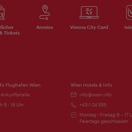
tlicher
Anreise
Vienna City Card
ivi
& Tickets
nfo Flughafen Wien
Wien Hotels & Info
 Ankunftshalle
Email:
info@wien.info
ngszeiten:
h 9 - 18 Uhr
Telefon:
+43-1-24 555
Öffnungszeiten:
Montag - Freitag 9 – 17 
Feiertags geschlossen