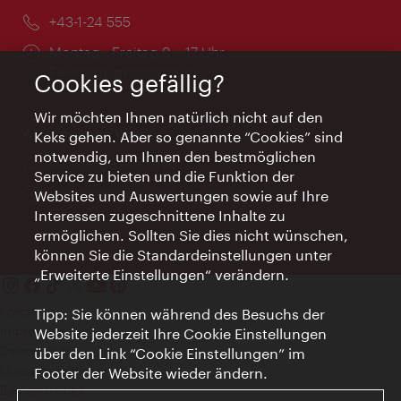
Telefon:
+43-1-24 555
Öffnungszeiten:
Montag - Freitag 9 – 17 Uhr
Feiertags geschlossen
Cookies gefällig?
Wir möchten Ihnen natürlich nicht auf den
AI Concierge Wien
Keks gehen. Aber so genannte “Cookies” sind
notwendig, um Ihnen den bestmöglichen
Ort:
concierge.wien.info
Service zu bieten und die Funktion der
Öffnungszeiten:
Informationen rund um die Uhr
Websites und Auswertungen sowie auf Ihre
Interessen zugeschnittene Inhalte zu
ermöglichen. Sollten Sie dies nicht wünschen,
können Sie die Standardeinstellungen unter
„Erweiterte Einstellungen“ verändern.
Kontakt
Tipp: Sie können während des Besuchs der
Impressum
Website jederzeit Ihre Cookie Einstellungen
Datenschutz
über den Link “Cookie Einstellungen” im
Nutzungsbedingungen
Footer der Website wieder ändern.
Barrierefreiheit