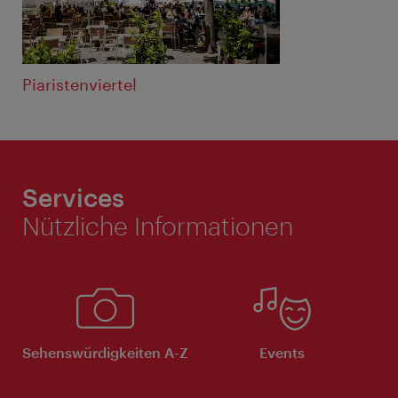
Piaristenviertel
Services
Nützliche Informationen
Sehenswürdigkeiten A-Z
Events