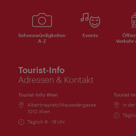
Sehenswürdigkeiten
Events
Öffen
A-Z
Verkehr 
Tourist-Info
Adressen & Kontakt
Tourist-Info Wien
Tourist-I
Ort:
Albertinaplatz/Maysedergasse
Ort:
in der
1010 Wien
Öffnu
Täglic
Öffnungszeiten:
Täglich 9 - 18 Uhr