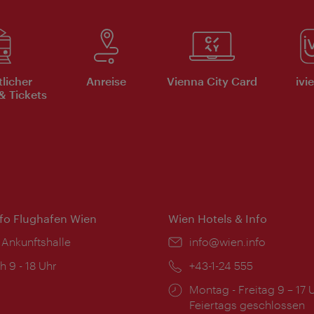
tlicher
Anreise
Vienna City Card
ivi
& Tickets
nfo Flughafen Wien
Wien Hotels & Info
 Ankunftshalle
Email:
info@wien.info
ngszeiten:
h 9 - 18 Uhr
Telefon:
+43-1-24 555
Öffnungszeiten:
Montag - Freitag 9 – 17 
Feiertags geschlossen