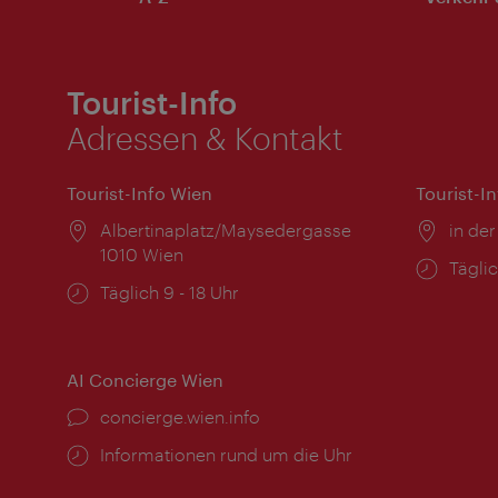
Tourist-Info
Adressen & Kontakt
Tourist-Info Wien
Tourist-I
Ort:
Albertinaplatz/Maysedergasse
Ort:
in der
1010 Wien
Öffnu
Täglic
Öffnungszeiten:
Täglich 9 - 18 Uhr
AI Concierge Wien
Ort:
concierge.wien.info
Öffnungszeiten:
Informationen rund um die Uhr