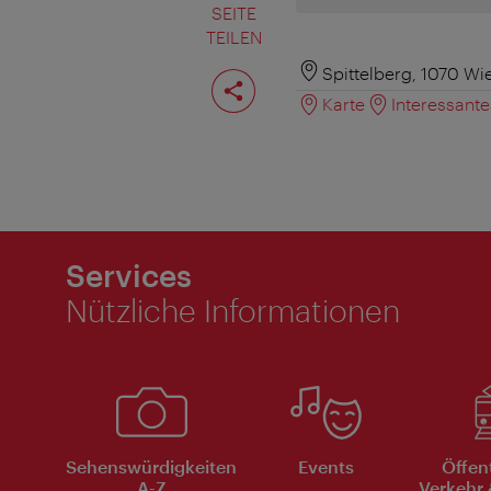
SEITE
TEILEN
Seite
Spittelberg, 1070 Wi
teilen
Karte
Interessant
Services
Nützliche Informationen
Sehenswürdigkeiten
Events
Öffen
A-Z
Verkehr 