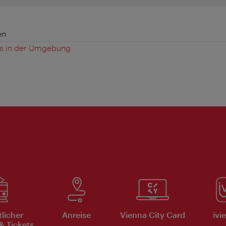
en
es in der Umgebung
tlicher
Anreise
Vienna City Card
ivi
& Tickets