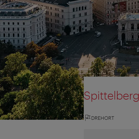
Spittelber
DREHORT