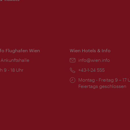
nfo Flughafen Wien
Wien Hotels & Info
 Ankunftshalle
Email:
info@wien.info
ngszeiten:
h 9 - 18 Uhr
Telefon:
+43-1-24 555
Öffnungszeiten:
Montag - Freitag 9 – 17 
Feiertags geschlossen