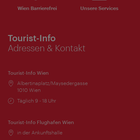
Wien Barrierefrei
Unsere Services
Tourist-Info
Adressen & Kontakt
Tourist-Info Wien
Ort:
Albertinaplatz/Maysedergasse
1010 Wien
Öffnungszeiten:
Täglich 9 - 18 Uhr
Tourist-Info Flughafen Wien
Ort:
in der Ankunftshalle