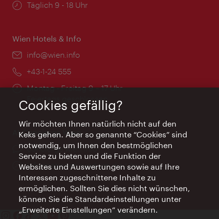
Öffnungszeiten:
Täglich 9 - 18 Uhr
Wien Hotels & Info
Email:
info@wien.info
Telefon:
+43-1-24 555
Öffnungszeiten:
Montag - Freitag 9 – 17 Uhr
Feiertags geschlossen
Cookies gefällig?
Wir möchten Ihnen natürlich nicht auf den
AI Concierge Wien
Keks gehen. Aber so genannte “Cookies” sind
notwendig, um Ihnen den bestmöglichen
Ort:
concierge.wien.info
Service zu bieten und die Funktion der
Öffnungszeiten:
Informationen rund um die Uhr
Websites und Auswertungen sowie auf Ihre
Interessen zugeschnittene Inhalte zu
ermöglichen. Sollten Sie dies nicht wünschen,
können Sie die Standardeinstellungen unter
„Erweiterte Einstellungen“ verändern.