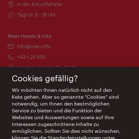
Ort:
in der Ankunftshalle
Öffnungszeiten:
Täglich 9 - 18 Uhr
Wien Hotels & Info
Email:
info@wien.info
Telefon:
+43-1-24 555
Öffnungszeiten:
Montag - Freitag 9 – 17 Uhr
Feiertags geschlossen
Cookies gefällig?
Wir möchten Ihnen natürlich nicht auf den
AI Concierge Wien
Keks gehen. Aber so genannte “Cookies” sind
notwendig, um Ihnen den bestmöglichen
Ort:
concierge.wien.info
Service zu bieten und die Funktion der
Öffnungszeiten:
Informationen rund um die Uhr
Websites und Auswertungen sowie auf Ihre
Interessen zugeschnittene Inhalte zu
ermöglichen. Sollten Sie dies nicht wünschen,
können Sie die Standardeinstellungen unter