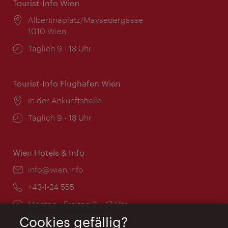
Tourist-Info Wien
Ort:
Albertinaplatz/Maysedergasse
1010 Wien
Öffnungszeiten:
Täglich 9 - 18 Uhr
Tourist-Info Flughafen Wien
Ort:
in der Ankunftshalle
Öffnungszeiten:
Täglich 9 - 18 Uhr
Wien Hotels & Info
Email:
info@wien.info
Telefon:
+43-1-24 555
Öffnungszeiten:
Montag - Freitag 9 – 17 Uhr
Feiertags geschlossen
Cookies gefällig?