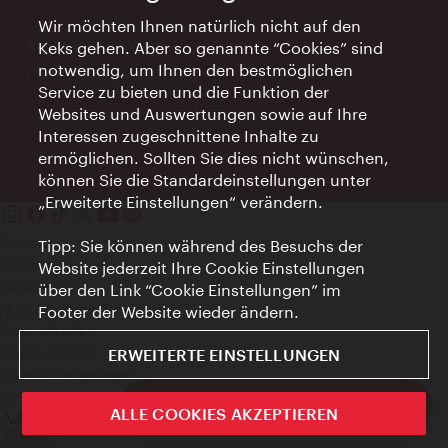
Wir möchten Ihnen natürlich nicht auf den
AI Concierge Wien
Keks gehen. Aber so genannte “Cookies” sind
notwendig, um Ihnen den bestmöglichen
Ort:
concierge.wien.info
Service zu bieten und die Funktion der
Öffnungszeiten:
Informationen rund um die Uhr
Websites und Auswertungen sowie auf Ihre
Interessen zugeschnittene Inhalte zu
ermöglichen. Sollten Sie dies nicht wünschen,
können Sie die Standardeinstellungen unter
„Erweiterte Einstellungen“ verändern.
Kontakt
Tipp: Sie können während des Besuchs der
Impressum
Website jederzeit Ihre Cookie Einstellungen
Datenschutz
über den Link “Cookie Einstellungen” im
Nutzungsbedingungen
Footer der Website wieder ändern.
Barrierefreiheit
Presse-Kontakt
ERWEITERTE EINSTELLUNGEN
Cookie Einstellungen
© Copyright WienTourismus
ivie - Die offizielle City Guide App
ALLE COOKIES AKZEPTIEREN
Schlie