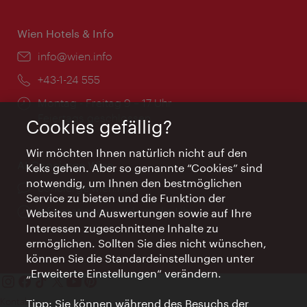
Wien Hotels & Info
Email:
info@wien.info
Telefon:
+43-1-24 555
Öffnungszeiten:
Montag - Freitag 9 – 17 Uhr
Feiertags geschlossen
Cookies gefällig?
Wir möchten Ihnen natürlich nicht auf den
AI Concierge Wien
Keks gehen. Aber so genannte “Cookies” sind
notwendig, um Ihnen den bestmöglichen
Ort:
concierge.wien.info
Service zu bieten und die Funktion der
Öffnungszeiten:
Informationen rund um die Uhr
Websites und Auswertungen sowie auf Ihre
Interessen zugeschnittene Inhalte zu
ermöglichen. Sollten Sie dies nicht wünschen,
können Sie die Standardeinstellungen unter
„Erweiterte Einstellungen“ verändern.
Kontakt
Tipp: Sie können während des Besuchs der