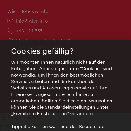
Wien Hotels & Info
Email:
info@wien.info
Telefon:
+43-1-24 555
Öffnungszeiten:
Montag - Freitag 9 – 17 Uhr
Feiertags geschlossen
Cookies gefällig?
Wir möchten Ihnen natürlich nicht auf den
AI Concierge Wien
Keks gehen. Aber so genannte “Cookies” sind
notwendig, um Ihnen den bestmöglichen
Ort:
concierge.wien.info
Service zu bieten und die Funktion der
Öffnungszeiten:
Informationen rund um die Uhr
Websites und Auswertungen sowie auf Ihre
Interessen zugeschnittene Inhalte zu
ermöglichen. Sollten Sie dies nicht wünschen,
können Sie die Standardeinstellungen unter
„Erweiterte Einstellungen“ verändern.
Kontakt
Tipp: Sie können während des Besuchs der