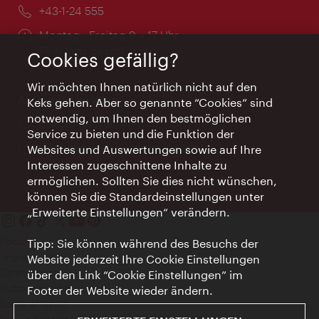
Telefon:
+43-1-24 555
Öffnungszeiten:
Montag - Freitag 9 – 17 Uhr
Feiertags geschlossen
Cookies gefällig?
Wir möchten Ihnen natürlich nicht auf den
AI Concierge Wien
Keks gehen. Aber so genannte “Cookies” sind
notwendig, um Ihnen den bestmöglichen
Ort:
concierge.wien.info
Service zu bieten und die Funktion der
Öffnungszeiten:
Informationen rund um die Uhr
Websites und Auswertungen sowie auf Ihre
Interessen zugeschnittene Inhalte zu
ermöglichen. Sollten Sie dies nicht wünschen,
können Sie die Standardeinstellungen unter
„Erweiterte Einstellungen“ verändern.
Kontakt
Tipp: Sie können während des Besuchs der
Impressum
Website jederzeit Ihre Cookie Einstellungen
Datenschutz
über den Link “Cookie Einstellungen” im
Nutzungsbedingungen
Footer der Website wieder ändern.
Barrierefreiheit