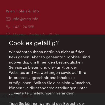
Wien Hotels & Info
Email:
info@wien.info
Telefon:
+43-1-24 555
Öffnungszeiten:
Montag - Freitag 9 – 17 Uhr
Feiertags geschlossen
Cookies gefällig?
Wir möchten Ihnen natürlich nicht auf den
AI Concierge Wien
Keks gehen. Aber so genannte “Cookies” sind
notwendig, um Ihnen den bestmöglichen
Ort:
concierge.wien.info
Service zu bieten und die Funktion der
Öffnungszeiten:
Informationen rund um die Uhr
Websites und Auswertungen sowie auf Ihre
Interessen zugeschnittene Inhalte zu
ermöglichen. Sollten Sie dies nicht wünschen,
können Sie die Standardeinstellungen unter
„Erweiterte Einstellungen“ verändern.
Kontakt
Tipp: Sie können während des Besuchs der