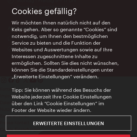
Öffnungszeiten:
Montag - Freitag 9 – 17 Uhr
Feiertags geschlossen
Cookies gefällig?
Wir möchten Ihnen natürlich nicht auf den
AI Concierge Wien
Keks gehen. Aber so genannte “Cookies” sind
notwendig, um Ihnen den bestmöglichen
Ort:
concierge.wien.info
Service zu bieten und die Funktion der
Öffnungszeiten:
Informationen rund um die Uhr
Websites und Auswertungen sowie auf Ihre
Interessen zugeschnittene Inhalte zu
ermöglichen. Sollten Sie dies nicht wünschen,
können Sie die Standardeinstellungen unter
„Erweiterte Einstellungen“ verändern.
Kontakt
Tipp: Sie können während des Besuchs der
Impressum
Website jederzeit Ihre Cookie Einstellungen
Datenschutz
über den Link “Cookie Einstellungen” im
Nutzungsbedingungen
Footer der Website wieder ändern.
Barrierefreiheit
Presse-Kontakt
ERWEITERTE EINSTELLUNGEN
Cookie Einstellungen
© Copyright WienTourismus