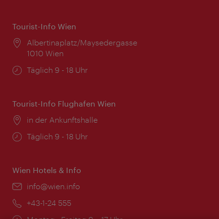
Tourist-Info Wien
Ort:
Albertinaplatz/Maysedergasse
1010 Wien
Öffnungszeiten:
Täglich 9 - 18 Uhr
Tourist-Info Flughafen Wien
Ort:
in der Ankunftshalle
Öffnungszeiten:
Täglich 9 - 18 Uhr
Wien Hotels & Info
Email:
info@wien.info
Telefon:
+43-1-24 555