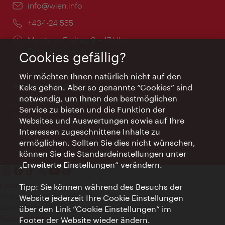
Email:
info@wien.info
Telefon:
+43-1-24 555
Öffnungszeiten:
Montag - Freitag 9 – 17 Uhr
Feiertags geschlossen
Cookies gefällig?
Wir möchten Ihnen natürlich nicht auf den
AI Concierge Wien
Keks gehen. Aber so genannte “Cookies” sind
notwendig, um Ihnen den bestmöglichen
Ort:
concierge.wien.info
Service zu bieten und die Funktion der
Öffnungszeiten:
Informationen rund um die Uhr
Websites und Auswertungen sowie auf Ihre
Interessen zugeschnittene Inhalte zu
ermöglichen. Sollten Sie dies nicht wünschen,
können Sie die Standardeinstellungen unter
„Erweiterte Einstellungen“ verändern.
Kontakt
Tipp: Sie können während des Besuchs der
Impressum
Website jederzeit Ihre Cookie Einstellungen
Datenschutz
über den Link “Cookie Einstellungen” im
Nutzungsbedingungen
Footer der Website wieder ändern.