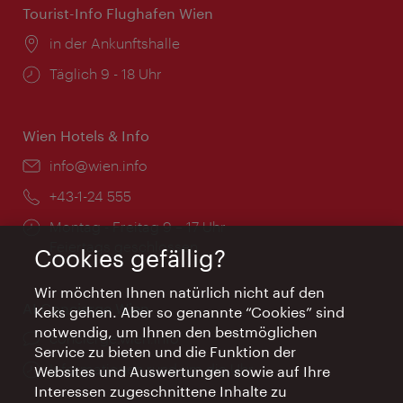
Tourist-Info Flughafen Wien
Ort:
in der Ankunftshalle
Öffnungszeiten:
Täglich 9 - 18 Uhr
Wien Hotels & Info
Email:
info@wien.info
Telefon:
+43-1-24 555
Öffnungszeiten:
Montag - Freitag 9 – 17 Uhr
Feiertags geschlossen
Cookies gefällig?
Wir möchten Ihnen natürlich nicht auf den
AI Concierge Wien
Keks gehen. Aber so genannte “Cookies” sind
notwendig, um Ihnen den bestmöglichen
Ort:
concierge.wien.info
Service zu bieten und die Funktion der
Öffnungszeiten:
Informationen rund um die Uhr
Websites und Auswertungen sowie auf Ihre
Interessen zugeschnittene Inhalte zu