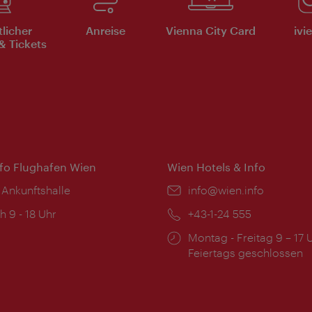
tlicher
Anreise
Vienna City Card
ivi
& Tickets
nfo Flughafen Wien
Wien Hotels & Info
 Ankunftshalle
Email:
info@wien.info
ngszeiten:
h 9 - 18 Uhr
Telefon:
+43-1-24 555
Öffnungszeiten:
Montag - Freitag 9 – 17 
Feiertags geschlossen