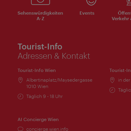
Sehenswürdigkeiten
Events
Öffen
A-Z
Verkehr 
Tourist-Info
Adressen & Kontakt
Tourist-Info Wien
Tourist-I
Ort:
Albertinaplatz/Maysedergasse
Ort:
in der
1010 Wien
Öffnu
Täglic
Öffnungszeiten:
Täglich 9 - 18 Uhr
AI Concierge Wien
Ort:
concierge.wien.info