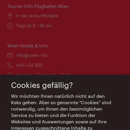
Tourist-Info Flughafen Wien
Ort:
in der Ankunftshalle
Öffnungszeiten:
Täglich 9 - 18 Uhr
Wien Hotels & Info
Email:
info@wien.info
Telefon:
+43-1-24 555
Öffnungszeiten:
Montag - Freitag 9 – 17 Uhr
Feiertags geschlossen
Cookies gefällig?
Wir möchten Ihnen natürlich nicht auf den
AI Concierge Wien
Keks gehen. Aber so genannte “Cookies” sind
notwendig, um Ihnen den bestmöglichen
Ort:
concierge.wien.info
Service zu bieten und die Funktion der
Öffnungszeiten:
Informationen rund um die Uhr
Websites und Auswertungen sowie auf Ihre
Interessen zugeschnittene Inhalte zu