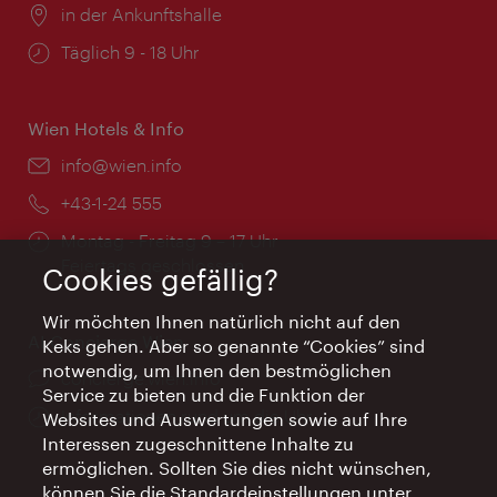
Ort:
in der Ankunftshalle
Öffnungszeiten:
Täglich 9 - 18 Uhr
Wien Hotels & Info
Email:
info@wien.info
Telefon:
+43-1-24 555
Öffnungszeiten:
Montag - Freitag 9 – 17 Uhr
Feiertags geschlossen
Cookies gefällig?
Wir möchten Ihnen natürlich nicht auf den
AI Concierge Wien
Keks gehen. Aber so genannte “Cookies” sind
notwendig, um Ihnen den bestmöglichen
Ort:
concierge.wien.info
Service zu bieten und die Funktion der
Öffnungszeiten:
Informationen rund um die Uhr
Websites und Auswertungen sowie auf Ihre
Interessen zugeschnittene Inhalte zu
ermöglichen. Sollten Sie dies nicht wünschen,
können Sie die Standardeinstellungen unter