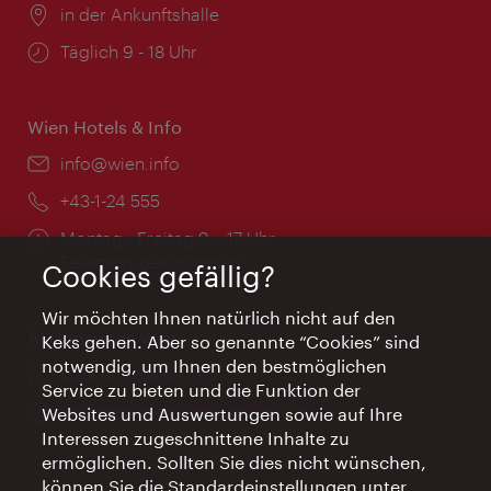
Ort:
in der Ankunftshalle
Öffnungszeiten:
Täglich 9 - 18 Uhr
Wien Hotels & Info
Email:
info@wien.info
Telefon:
+43-1-24 555
Öffnungszeiten:
Montag - Freitag 9 – 17 Uhr
Feiertags geschlossen
Cookies gefällig?
Wir möchten Ihnen natürlich nicht auf den
AI Concierge Wien
Keks gehen. Aber so genannte “Cookies” sind
notwendig, um Ihnen den bestmöglichen
Ort:
concierge.wien.info
Service zu bieten und die Funktion der
Öffnungszeiten:
Informationen rund um die Uhr
Websites und Auswertungen sowie auf Ihre
Interessen zugeschnittene Inhalte zu
ermöglichen. Sollten Sie dies nicht wünschen,
können Sie die Standardeinstellungen unter