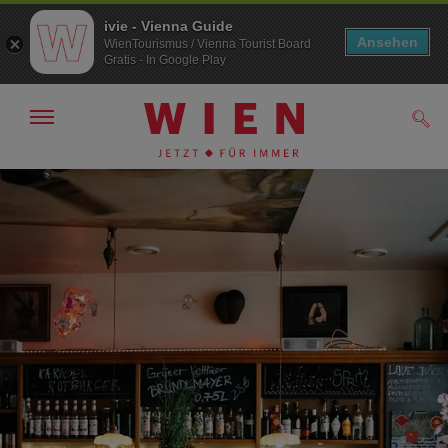
ivie - Vienna Guide
Ansehen
WienTourismus / Vienna Tourist Board
Gratis - In Google Play
Navigation
Such
anzeigen/
ausblenden
Zur
Zum
Navigation
Inhalt