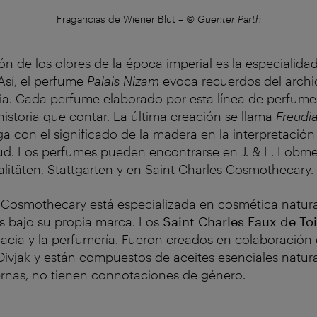
Fragancias de Wiener Blut
–
© Guenter Parth
ión de los olores de la época imperial es la especialid
 Así, el perfume
Palais Nizam
evoca recuerdos del arch
ia. Cada perfume elaborado por esta línea de perfum
historia que contar. La última creación se llama
Freudi
 con el significado de la madera en la interpretación
d. Los perfumes pueden encontrarse en J. & L. Lobm
litäten, Stattgarten y en Saint Charles Cosmothecary.
 Cosmothecary está especializada en cosmética natura
s bajo su propia marca. Los
Saint Charles Eaux de Toi
rmacia y la perfumería. Fueron creados en colaboración 
Divjak y están compuestos de aceites esenciales natural
rnas, no tienen connotaciones de género.