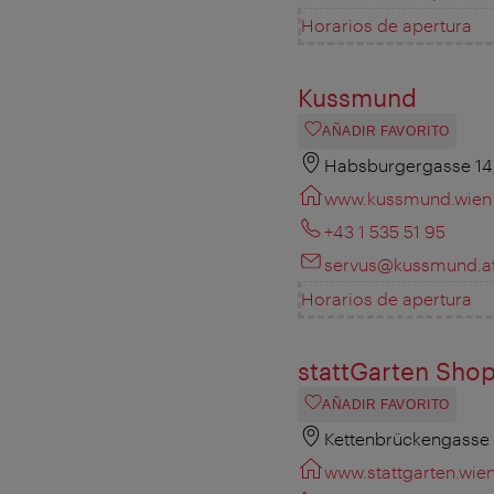
Horarios de apertura
Kussmund
AÑADIR FAVORITO
Habsburgergasse 14
www.kussmund.wien
+43 1 535 51 95
servus@kussmund.a
Horarios de apertura
stattGarten Sho
AÑADIR FAVORITO
Kettenbrückengasse 
www.stattgarten.wie