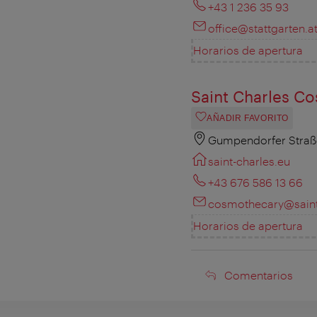
+43 1 236 35 93
office@stattgarten.a
Horarios de apertura
Saint Charles C
AÑADIR FAVORITO
Gumpendorfer Straß
saint-charles.eu
+43 676 586 13 66
cosmothecary@saint
Horarios de apertura
Comentarios
Comentarios