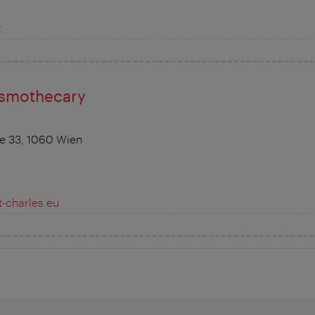
t
osmothecary
e 33, 1060 Wien
-charles.eu