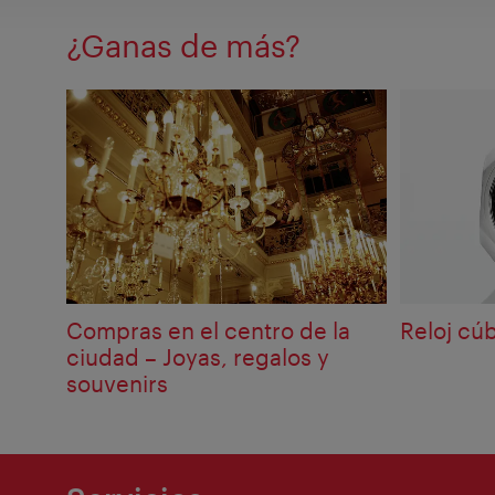
¿Ganas de más?
Compras en el centro de la
Reloj cúb
ciudad – Joyas, regalos y
souvenirs