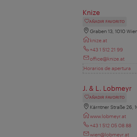
Knize
AÑADIR FAVORITO
Graben 13, 1010 Wie
knize.at
+43 1 512 21 99
office@knize.at
Horarios de apertura
J. & L. Lobmeyr
AÑADIR FAVORITO
Kärntner Straße 26, 
www.lobmeyr.at
+43 1 512 05 08 88
wien@lobmeyr.at