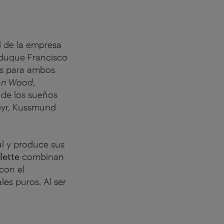
'
ad de la empresa
iduque Francisco
es para ambos
an Wood
,
 de los sueños
eyr, Kussmund
l y produce sus
lette
combinan
con el
es puros. Al ser