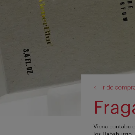
volver
Ir de compr
a:
Frag
Viena contaba c
los Habsburgo. 