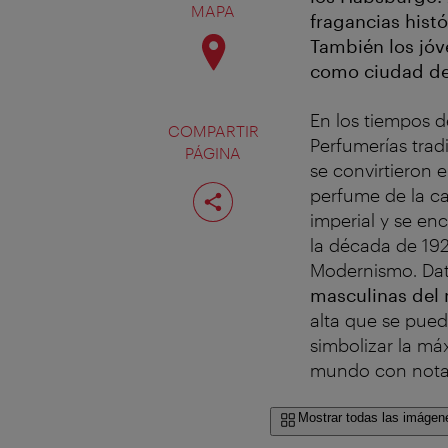
MAPA
fragancias histó
También los jóv
como ciudad de
En los tiempos 
COMPARTIR
Perfumerías trad
PÁGINA
se convirtieron 
Compartir
perfume de la c
página
imperial y se en
la década de 192
Modernismo. Da
masculinas del
alta que se pued
simbolizar la má
mundo con notas 
Mostrar todas las imágen