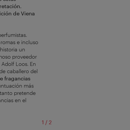
retación.
ición de Viena
erfumistas.
aromas e incluso
historia un
moso proveedor
 Adolf Loos. En
de caballero del
e fragancias
puntuación más
 tanto pretende
ncias en el
de
1
/
2