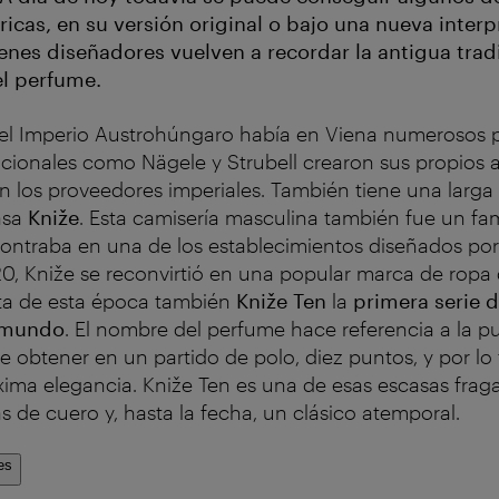
ricas, en su versión original o bajo una nueva interp
enes diseñadores vuelven a recordar la antigua trad
l perfume.
del Imperio Austrohúngaro había en Viena numerosos p
icionales como Nägele y Strubell crearon sus propios 
en los proveedores imperiales. También tiene una larga 
asa
Kniže
. Esta camisería masculina
también fue un fa
contraba en una de los establecimientos diseñados por
0, Kniže se reconvirtió en una popular marca de ropa 
ta de esta época también
Kniže Ten
la
primera serie d
 mundo
. El nombre del perfume hace referencia a la 
e obtener en un partido de polo, diez puntos, y por lo
xima elegancia. Kniže Ten es una de esas escasas fraga
de cuero y, hasta la fecha, un
clásico atemporal.
es