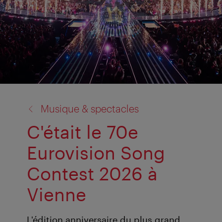
retour
Musique & spectacles
à:
C'était le 70e
Eurovision Song
Contest 2026 à
Vienne
L'édition anniversaire du plus grand