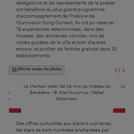
délégations et les représentants de la presse
ont bénéficié du plus grand programme
d'accompagnement de l'histoire de
l'Eurovision Song Contest. Ils ont pu réserver
78 expériences sélectionnées, dans des
musées, des domaines viticoles, lors de
visites guidées de la ville et bien d'autres
encore, et profiter de l'entrée gratuite dans 33
établissements.
sur
Afficher toutes les photos
1
/
3
teuse
Le chanteur italien Sal Da Vinci au château du
Lion Ce
 le 8e
Belvédère
–
© WienTourismus / Rafael
ianca
Bittermann
Des offres culturelles aux plaisirs culinaires,
les stars se sont montrées enchantées par