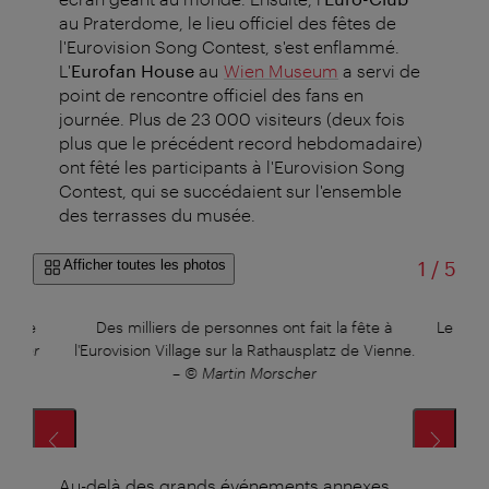
au Praterdome, le lieu officiel des fêtes de
l'Eurovision Song Contest, s'est enflammé.
L'
Eurofan House
au
Wien Museum
a servi de
point de rencontre officiel des fans en
journée. Plus de 23 000 visiteurs (deux fois
plus que le précédent record hebdomadaire)
ont fêté les participants à l'Eurovision Song
Contest, qui se succédaient sur l'ensemble
des terrasses du musée.
sur
Afficher toutes les photos
1
/
5
kt de
Des milliers de personnes ont fait la fête à
Le Prat
rscher
l'Eurovision Village sur la Rathausplatz de Vienne.
–
© Martin Morscher
Au-delà des grands événements annexes