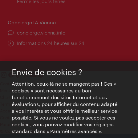
d'ouverture:
Fermé les jours fériés
Concierge IA Vienne
Ort:
concierge.vienna.info
Öffnungszeiten:
Informations 24 heures sur 24
Envie de cookies ?
Attention, ceux-là ne se mangent pas ! Ces «
Contact
cookies » sont nécessaires au bon
Mentions obligatoires
fonctionnement des sites Internet et des
Charte sur le respect de la vie privée
évaluations, pour afficher du contenu adapté
Terms of Use
à vos intérêts et vous offrir le meilleur service
Accessibilité
possible. Si vous ne voulez pas accepter ces
Contact presse
cookies, vous pouvez modifier vos réglages
Paramètres de cookies
standard dans « Paramètres avancés ».
© Copyright WienTourismus