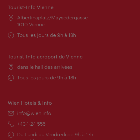
Tourist-Info Vienne
Lieu:
Albertinaplatz/Maysedergasse
1010 Vienne
Horaires
Tous les jours de 9h à 18h
d'ouverture:
Tourist-Info aéroport de Vienne
Lieu:
dans le hall des arrivées
Horaires
Tous les jours de 9h à 18h
d'ouverture:
Wien Hotels & Info
E-
info@wien.info
mail:
Téléphone:
+43-1-24 555
Horaires
Du Lundi au Vendredi de 9h à 17h