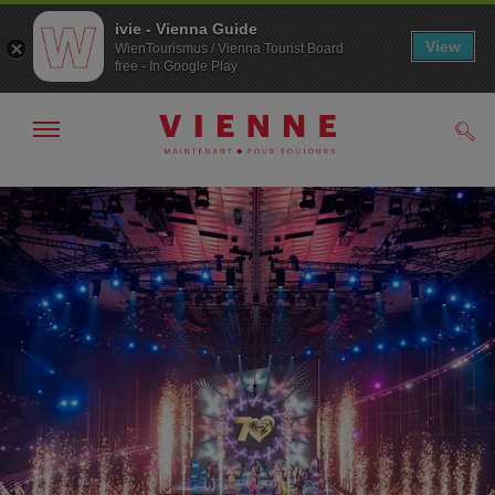
ivie - Vienna Guide
View
WienTourismus / Vienna Tourist Board
free - In Google Play
Afficher
Rech
/
masquer
la
Navigation
Contenu
navigation