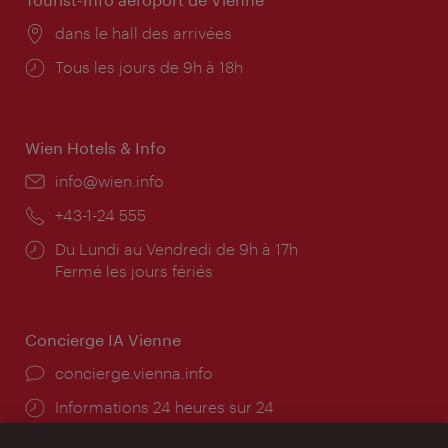
Lieu:
dans le hall des arrivées
Horaires
Tous les jours de 9h à 18h
d'ouverture:
Wien Hotels & Info
E-
info@wien.info
mail:
Téléphone:
+43-1-24 555
Horaires
Du Lundi au Vendredi de 9h à 17h
d'ouverture:
Fermé les jours fériés
Concierge IA Vienne
Ort:
concierge.vienna.info
Öffnungszeiten:
Informations 24 heures sur 24