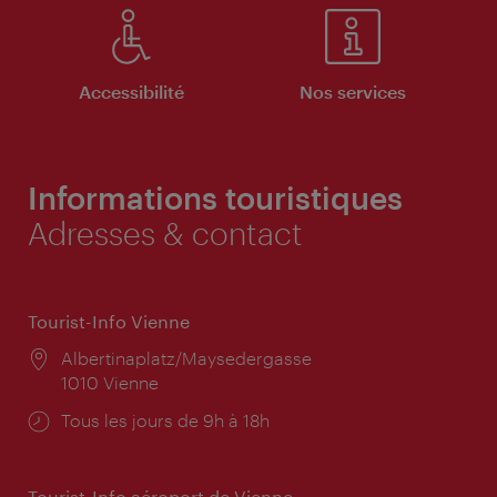
Accessibilité
Nos services
Informations touristiques
Adresses & contact
Tourist-Info Vienne
Lieu:
Albertinaplatz/Maysedergasse
1010 Vienne
Horaires
Tous les jours de 9h à 18h
d'ouverture:
Tourist-Info aéroport de Vienne