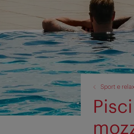
torna
Sport e rela
a:
Pisc
mozz