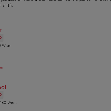
 città.
r
O
0 Wien
at
ool
O
1180 Wien