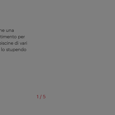
che una
rtimento per
iscine di vari
i lo stupendo
di
1
/
5