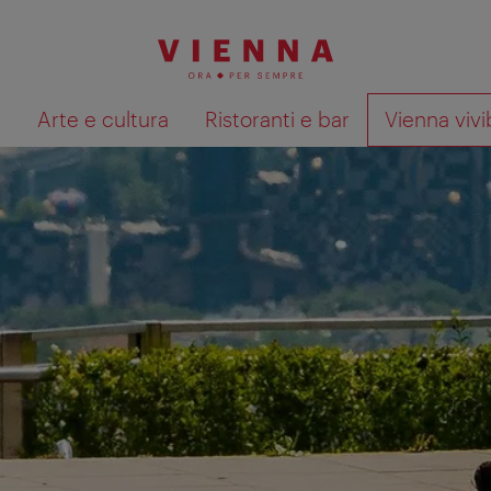
à
Arte e cultura
Ristoranti e bar
Vienna vivi
Mostra i risultati della ricerca su