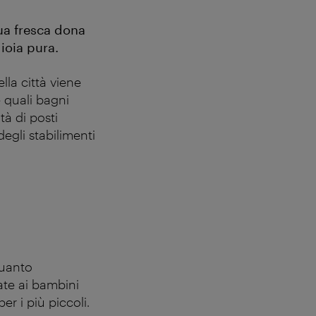
qua fresca dona
ioia pura.
lla città viene
 quali bagni
tà di posti
degli stabilimenti
quanto
ate ai bambini
r i più piccoli.