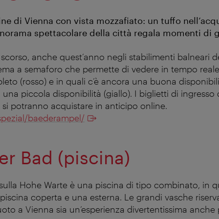
ine di Vienna con vista mozzafiato: un tuffo nell’ac
panorama spettacolare della città regala momenti di g
scorso, anche quest’anno negli stabilimenti balneari de
stema a semaforo che permette di vedere in tempo reale
eto (rosso) e in quali c’è ancora una buona disponibili
na piccola disponibilità (giallo). I biglietti di ingresso 
 si potranno acquistare in anticipo online.
spezial/baederampel/
er Bad (piscina)
 sulla Hohe Warte è una piscina di tipo combinato, in 
scina coperta e una esterna. Le grandi vasche riserv
uoto a Vienna sia un’esperienza divertentissima anche pe