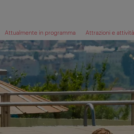
Alla
Al
Cosa
Attualmente in programma
Attrazioni e attivit
navigazione
contenuto
cerchi?