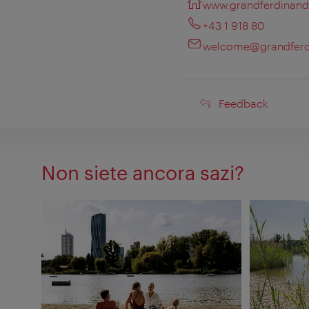
www.grandferdinan
+43 1 918 80
welcome@grandfer
Feedback
Feedback
Non siete ancora sazi?