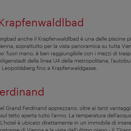
 Krapfenwaldlbad
gbad anche il Krapfenwaldlbad è una delle piscine più
Vienna, soprattutto per la vista panoramica su tutta Vi
o’ fuori mano, è ben raggiungibile con i mezzi di trasp
iligenstadt della linea U4 della metropolitana, l’autob
a Leopoldsberg fino a Krapfenwaldgasse.
erdinand
otel Grand Ferdinand apprezzano, oltre ai tanti vantaggi 
sul tetto aperta tutto l’anno. La temperatura dell’acqu
 L’hotel è ubicato direttamente in un immobile di intere
ngstrasse di Vienna e la vista dall’ultimo piano - il “Gran