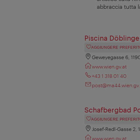
abbraccia tutta la
Piscina Döblinge
AGGIUNGERE PREFERIT
Geweyegasse 6, 119
www.wien.gv.at
+43 1 318 01 40
post@ma44.wien.gv.
Schafbergbad P
AGGIUNGERE PREFERIT
Josef-Redl-Gasse 2, 
www.wien.gv.at