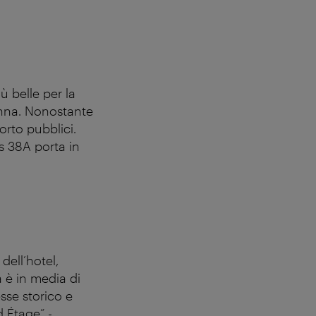
 belle per la
enna. Nonostante
orto pubblici.
us 38A porta in
dell’hotel,
a è in media di
sse storico e
d Étage” -