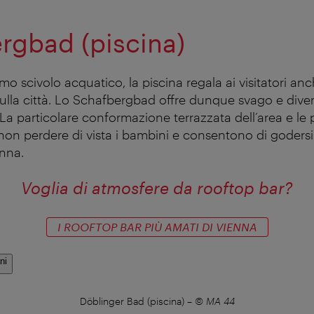
rgbad (piscina)
imo scivolo acquatico, la piscina regala ai visitatori an
sulla città. Lo Schafbergbad offre dunque svago e dive
. La particolare conformazione terrazzata dell’area e le p
 non perdere di vista i bambini e consentono di goders
nna.
Voglia di atmosfere da rooftop bar?
I ROOFTOP BAR PIÙ AMATI DI VIENNA
ni
Döblinger Bad (piscina)
–
© MA 44