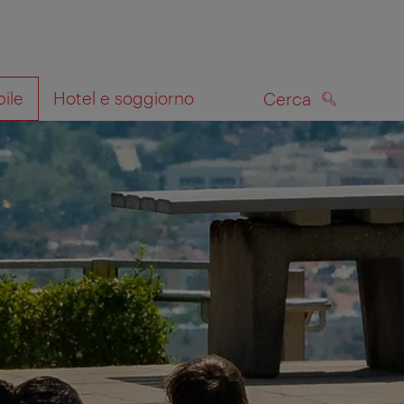
bile
Hotel e soggiorno
Cerca
CERCA
lla mappa