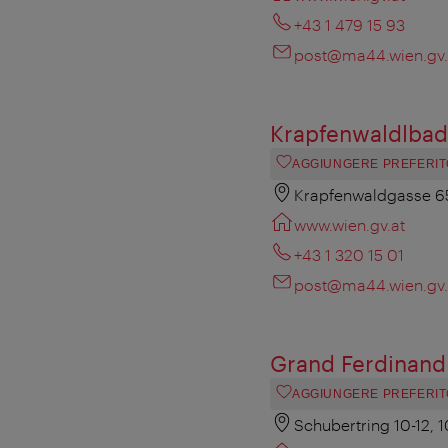
+43 1 479 15 93
post@ma44.wien.gv.
Krapfenwaldlbad
AGGIUNGERE PREFERIT
Krapfenwaldgasse 65
www.wien.gv.at
+43 1 320 15 01
post@ma44.wien.gv.
Grand Ferdinand 
AGGIUNGERE PREFERIT
Schubertring 10-12, 