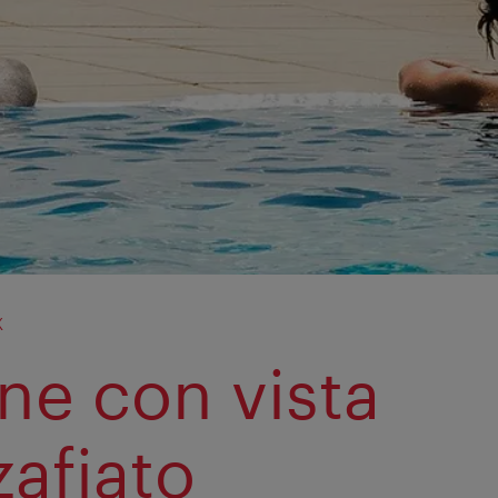
x
ine con vista
afiato