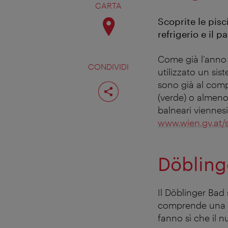
CARTA
Scoprite le pisc
refrigerio e il 
Come già l’anno 
CONDIVIDI
utilizzato un si
Condividi
sono già al compl
pagina
(verde) o almeno u
balneari viennesi
www.wien.gv.at/
Döbling
Il Döblinger Bad
comprende una pi
fanno sì che il n