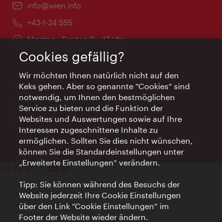
Email:
info@wien.info
Telefon:
+43-1-24 555
Öffnungszeiten:
Montag - Freitag 9 – 17 Uhr
Feiertags geschlossen
Cookies gefällig?
Wir möchten Ihnen natürlich nicht auf den
AI Concierge Wien
Keks gehen. Aber so genannte “Cookies” sind
notwendig, um Ihnen den bestmöglichen
Ort:
concierge.wien.info
Service zu bieten und die Funktion der
Öffnungszeiten:
Informationen rund um die Uhr
Websites und Auswertungen sowie auf Ihre
Interessen zugeschnittene Inhalte zu
ermöglichen. Sollten Sie dies nicht wünschen,
können Sie die Standardeinstellungen unter
„Erweiterte Einstellungen“ verändern.
Kontakt
Tipp: Sie können während des Besuchs der
Impressum
Website jederzeit Ihre Cookie Einstellungen
Datenschutz
über den Link “Cookie Einstellungen” im
Nutzungsbedingungen
Footer der Website wieder ändern.