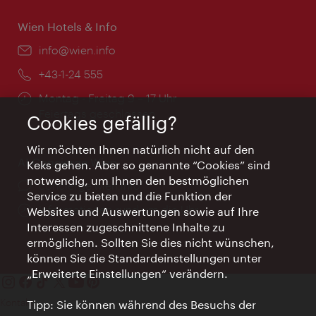
Wien Hotels & Info
Email:
info@wien.info
Telefon:
+43-1-24 555
Öffnungszeiten:
Montag - Freitag 9 – 17 Uhr
Feiertags geschlossen
Cookies gefällig?
Wir möchten Ihnen natürlich nicht auf den
AI Concierge Wien
Keks gehen. Aber so genannte “Cookies” sind
notwendig, um Ihnen den bestmöglichen
Ort:
concierge.wien.info
Service zu bieten und die Funktion der
Öffnungszeiten:
Informationen rund um die Uhr
Websites und Auswertungen sowie auf Ihre
Interessen zugeschnittene Inhalte zu
ermöglichen. Sollten Sie dies nicht wünschen,
können Sie die Standardeinstellungen unter
„Erweiterte Einstellungen“ verändern.
Kontakt
Tipp: Sie können während des Besuchs der